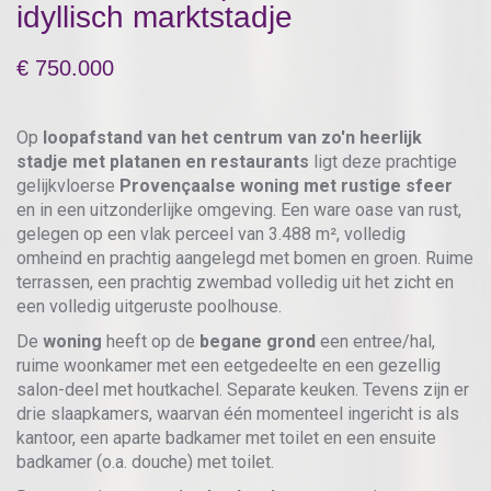
idyllisch marktstadje
750.000
Op
loopafstand van het centrum van zo'n heerlijk
stadje met platanen en restaurants
ligt deze prachtige
gelijkvloerse
Provençaalse woning met rustige sfeer
en in een uitzonderlijke omgeving. Een ware oase van rust,
gelegen op een vlak perceel van 3.488 m², volledig
omheind en prachtig aangelegd met bomen en groen. Ruime
terrassen, een prachtig zwembad volledig uit het zicht en
een volledig uitgeruste poolhouse.
De
woning
heeft op de
begane grond
een entree/hal,
ruime woonkamer met een eetgedeelte en een gezellig
salon-deel met houtkachel. Separate keuken. Tevens zijn er
drie slaapkamers, waarvan één momenteel ingericht is als
kantoor, een aparte badkamer met toilet en een ensuite
badkamer (o.a. douche) met toilet.