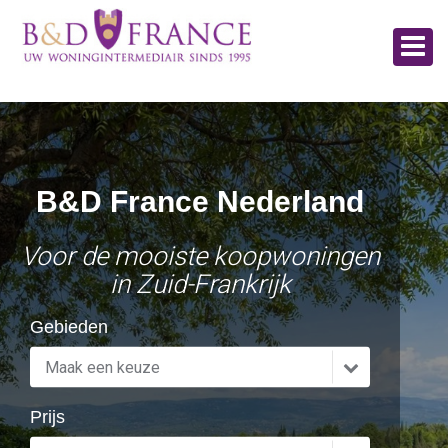
B&D France Nederland
Referentienummer
Voor de mooiste koopwoningen
in Zuid-Frankrijk
Huistypes
Gebieden
Maak een keuze
Karakteristiek huis
Kasteel of landgoed
Prijs
Villa
Woning
Woonhuis