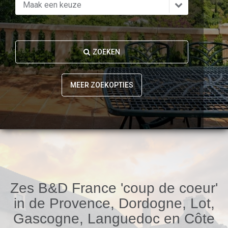
Maak een keuze
Landgoed
Appartement
Kasteel
ZOEKEN
Woonoppervlakte
2
50+ m
MEER ZOEKOPTIES
2
100+ m
2
250+ m
2
400+ m
Perceeloppervlakte
2
250+ m
2
500+ m
2
1000+ m
Zes B&D France 'coup de coeur'
2
2500+ m
in de Provence, Dordogne, Lot,
2
5000+ m
Gascogne, Languedoc en Côte