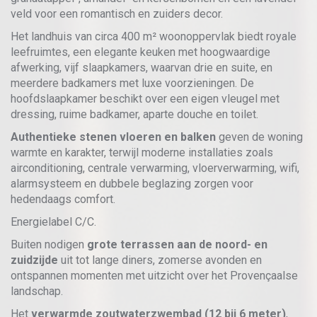
veld voor een romantisch en zuiders decor.
Het landhuis van circa 400 m² woonoppervlak biedt royale
leefruimtes, een elegante keuken met hoogwaardige
afwerking, vijf slaapkamers, waarvan drie en suite, en
meerdere badkamers met luxe voorzieningen. De
hoofdslaapkamer beschikt over een eigen vleugel met
dressing, ruime badkamer, aparte douche en toilet.
Authentieke stenen vloeren en balken
geven de woning
warmte en karakter, terwijl moderne installaties zoals
airconditioning, centrale verwarming, vloerverwarming, wifi,
alarmsysteem en dubbele beglazing zorgen voor
hedendaags comfort.
Energielabel C/C.
Buiten nodigen
grote terrassen aan de noord- en
zuidzijde
uit tot lange diners, zomerse avonden en
ontspannen momenten met uitzicht over het Provençaalse
landschap.
Het
verwarmde zoutwaterzwembad (12 bij 6 meter)
,