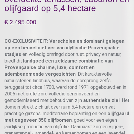
olijfgaard op 5,4 hectare
2.495.000
CO-EXCLUSIVITEIT: Verscholen en dominant gelegen
op een heuvel niet ver van idyllische Provençaalse
stadjes
en volledig omringd door rust, privacy en natuur,
biedt dit
landgoed een zeldzame combinatie van
Provençaalse charme, luxe, comfort en
adembenemende vergezichten
. Dit karaktervolle
natuurstenen landhuis, waarvan de oorsprong zelfs
teruggaat tot circa 1700, werd rond 1971 opgebouwd en in
2006 met grote zorg volledig gerenoveerd en
gemoderniseerd met behoud van zijn
authentieke ziel
. Het
domein strekt zich uit over ruim 5,4 hectare en omvat
prachtige gazons, mediterrane beplanting en een
olijfgaard
met ongeveer 350 olijfbomen
, goed voor een eigen
jaarlijkse productie van olijfolie. Daarnaast zorgen vijgen-,
granaatappel-, amandel- en kersenbomen en een lavendel