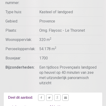
nummer:
Type huis:
Kasteel of landgoed
Gebied:
Provence
Plaats:
Omg. Flayosc - Le Thoronet
2
Woonoppervlak:
320 m
2
Perceeloppervlak:
54.178 m
Bouwjaar:
1700
Bijzonderheden:
Een tijdloos Provençaals landgoed
op heuvel op 40 minuten van zee
met uitzonderlijk panoramisch
uitzicht
Deel dit aanbod: