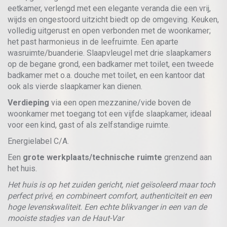
eetkamer, verlengd met een elegante veranda die een vrij,
wijds en ongestoord uitzicht biedt op de omgeving. Keuken,
volledig uitgerust en open verbonden met de woonkamer;
het past harmonieus in de leefruimte. Een aparte
wasruimte/buanderie. Slaapvleugel met drie slaapkamers
op de begane grond, een badkamer met toilet, een tweede
badkamer met o.a. douche met toilet, en een kantoor dat
ook als vierde slaapkamer kan dienen.
Verdieping
via een open mezzanine/vide boven de
woonkamer met toegang tot een vijfde slaapkamer, ideaal
voor een kind, gast of als zelfstandige ruimte.
Energielabel C/A.
Een
grote werkplaats/technische ruimte
grenzend aan
het huis.
Het huis is op het zuiden gericht, niet geïsoleerd maar toch
perfect privé, en combineert comfort, authenticiteit en een
hoge levenskwaliteit. Een echte blikvanger in een van de
mooiste stadjes van de Haut-Var