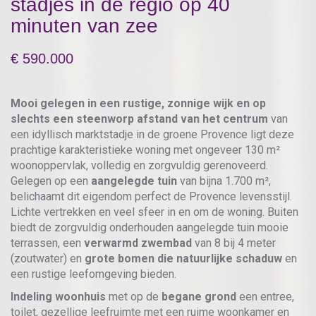
stadjes in de regio op 40
minuten van zee
590.000
Mooi gelegen in een rustige, zonnige wijk en op
slechts een steenworp afstand van het centrum
van
een idyllisch marktstadje in de groene Provence ligt deze
prachtige karakteristieke woning met ongeveer 130 m²
woonoppervlak, volledig en zorgvuldig gerenoveerd.
Gelegen op een
aangelegde tuin
van bijna 1.700 m²,
belichaamt dit eigendom perfect de Provence levensstijl.
Lichte vertrekken en veel sfeer in en om de woning. Buiten
biedt de zorgvuldig onderhouden aangelegde tuin mooie
terrassen, een
verwarmd zwembad
van 8 bij 4 meter
(zoutwater) en
grote bomen die natuurlijke schaduw
en
een rustige leefomgeving bieden.
Indeling woonhuis
met op de
begane grond
een entree,
toilet, gezellige leefruimte met een ruime woonkamer en