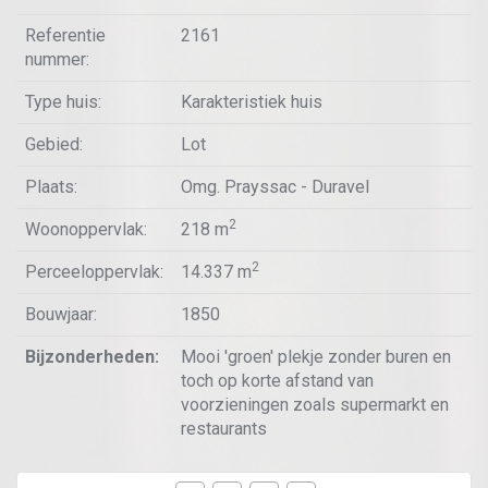
Referentie
2161
nummer:
Type huis:
Karakteristiek huis
Gebied:
Lot
Plaats:
Omg. Prayssac - Duravel
2
Woonoppervlak:
218 m
2
Perceeloppervlak:
14.337 m
Bouwjaar:
1850
Bijzonderheden:
Mooi 'groen' plekje zonder buren en
toch op korte afstand van
voorzieningen zoals supermarkt en
restaurants