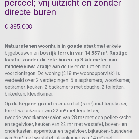
perceel; vrij uitzicht en zonder
directe buren
395.000
Natuurstenen woonhuis in goede staat
met enkele
bijgebouwen en
bosrijk terrein van 14.337 m²
.
Rustige
locatie zonder directe buren op 3 kilometer van
middeleeuws stadj
e aan de rivier de Lot en met
voorzieningen. De woning (218 m² woonoppervlak) is
verdeeld over 2 verdiepingen: 5 slaapkamers, woonkamer,
eetkamer, keuken, 2 badkamers met douche, 2 toiletten,
bijkeuken, kleedkamer.
Op de
begane grond
is er een hal (5 m²) met tegelvloer,
toilet, woonkamer van 32 m² met tegelvloer,
tweede woonkamer/salon van 28 m² met een pellet-kachel
en tegelvloer, keuken van 22 m² met wastafel, boven- en
onderkasten, apparatuur en tegelvloer, bijkeuken/buanderie
van 5 m² met wastafel, slaapkamer van 14 m² met