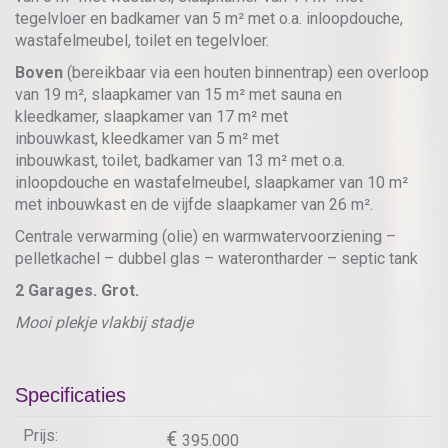
tegelvloer en badkamer van 5 m² met o.a. inloopdouche,
wastafelmeubel, toilet en tegelvloer.
Boven
(bereikbaar via een houten binnentrap) een overloop
van 19 m², slaapkamer van 15 m² met sauna en
kleedkamer, slaapkamer van 17 m² met
inbouwkast, kleedkamer van 5 m² met
inbouwkast, toilet, badkamer van 13 m² met o.a.
inloopdouche en wastafelmeubel, slaapkamer van 10 m²
met inbouwkast en de vijfde slaapkamer van 26 m².
Centrale verwarming (olie) en warmwatervoorziening –
pelletkachel – dubbel glas – waterontharder – septic tank
2 Garages. Grot.
Mooi plekje vlakbij stadje
Specificaties
Prijs:
395.000