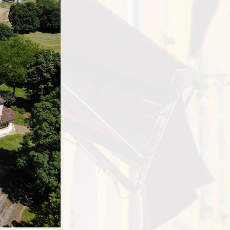
2
k:
400 m
795.000
2
lak:
90.000 m
mer:
33362
1800
Kasteel of landgoed
den:
Gascogne
verkeren in goede basisstaat,
Omg. Lectoure - Eauze
zaamheden interieur te voorzien
2
400 m
2
k:
90.000 m
1800
n:
rkeren in goede basisstaat,
amheden interieur te voorzien