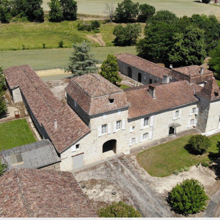
Woonoppervla
Prijs:
Perceelopperv
Referentie num
Bouwjaar:
Type huis:
Bijzonderhe
Gebied:
De opstallen 
Plaats:
renovatiewerk
Woonoppervlak:
Perceeloppervla
Bouwjaar:
Bijzonderhede
De opstallen ve
renovatiewerkza