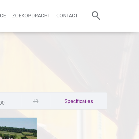
NCE
ZOEKOPDRACHT
CONTACT
795.000
Specificaties
ummer:
33362
00
Kasteel of landgoed
Gascogne
Omg. Lectoure - Eauze