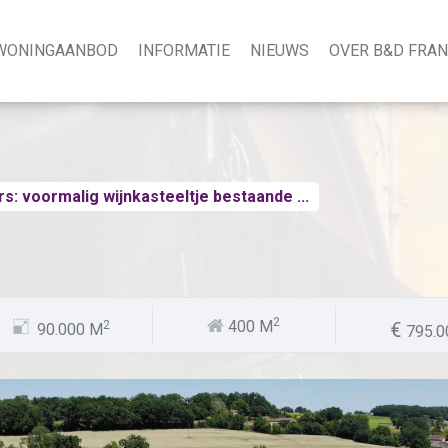
WONINGAANBOD
INFORMATIE
NIEUWS
OVER B&D FRA
s: voormalig wijnkasteeltje bestaande ...
Prijs:
2
400 M
2
90.000 M
Referentie n
795.0
Type huis:
Gebied:
Plaats: