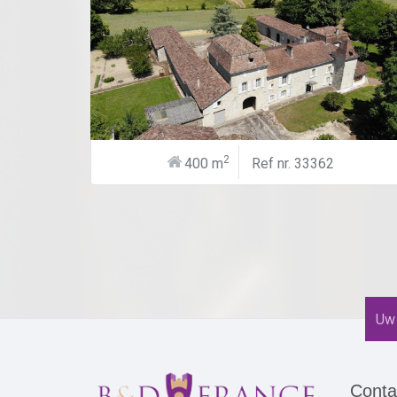
2
400 m
Ref nr. 33362
Conta