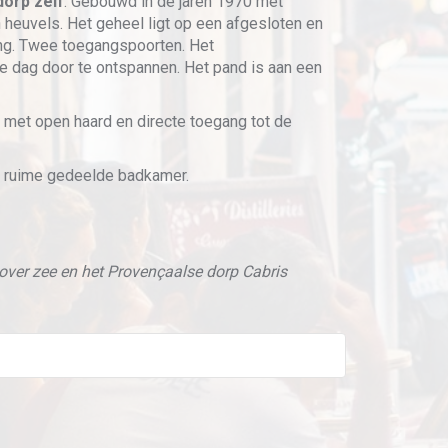
orp zelf
. Gebouwd in de jaren 1970 met
 heuvels. Het geheel ligt op een afgesloten en
ing. Twee toegangspoorten. Het
 dag door te ontspannen. Het pand is aan een
r met open haard en directe toegang tot de
n ruime gedeelde badkamer.
 over zee en het Provençaalse dorp Cabris