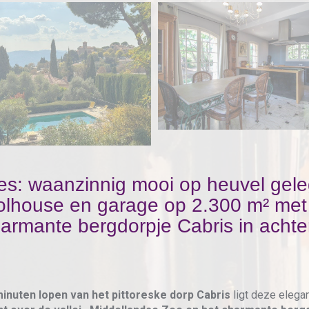
es: waanzinnig mooi op heuvel gelege
olhouse en garage op 2.300 m² met 
harmante bergdorpje Cabris in acht
minuten lopen van het pittoreske dorp Cabris
ligt deze elegan