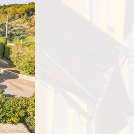
2
k:
155 m
1.395.000
2
lak:
2.300 m
mer:
4051
1971
Karakteristiek huis
den:
Côte d'Azur
in Provençaalse stijl gebouwd en vele
Omg. Cabris (achterland Cannes)
t directe toegang tot de terrassen
2
155 m
2
k:
2.300 m
1971
n:
 Provençaalse stijl gebouwd en vele
directe toegang tot de terrassen