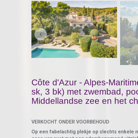
‹
Côte d'Azur - Alpes-Maritim
sk, 3 bk) met zwembad, po
Middellandse zee en het c
VERKOCHT ONDER VOORBEHOUD
Op een fabelachtig plekje op slechts enkele 