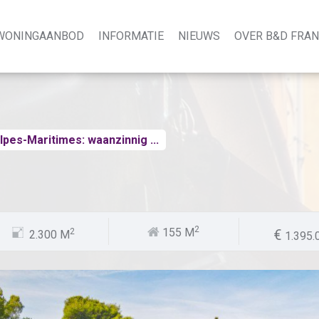
WONINGAANBOD
INFORMATIE
NIEUWS
OVER B&D FRA
lpes-Maritimes: waanzinnig ...
Prijs:
2
155 M
2
2.300 M
Referentie n
1.395.
Type huis:
Gebied:
Plaats: