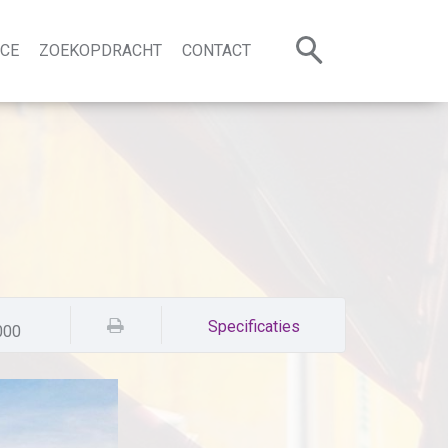
NCE
ZOEKOPDRACHT
CONTACT
1.395.000
Specificaties
ummer:
4051
000
Karakteristiek huis
Côte d'Azur
Omg. Cabris (achterland Cannes)