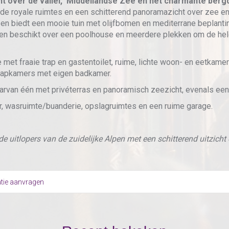
 over de vallei, Middellandse Zee en het charmante bergd
de royale ruimtes en een schitterend panoramazicht over zee en
en biedt een mooie tuin met olijfbomen en mediterrane beplant
en beschikt over een poolhouse en meerdere plekken om de hele
 met fraaie trap en gastentoilet, ruime, lichte woon- en eetkame
slaapkamers met eigen badkamer.
arvan één met privéterras en panoramisch zeezicht, evenals ee
r, wasruimte/buanderie, opslagruimtes en een ruime garage.
 uitlopers van de zuidelijke Alpen met een schitterend uitzicht
tie aanvragen