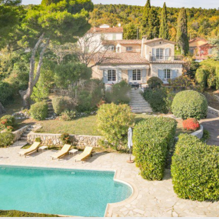
Woonoppervla
Prijs:
Perceelopperv
Referentie num
Bouwjaar:
Type huis:
Bijzonderhe
Gebied:
Goede sfeer, 
Plaats:
vertrekken me
Woonoppervlak:
Perceeloppervla
Bouwjaar:
Bijzonderhede
Goede sfeer, in
vertrekken met 