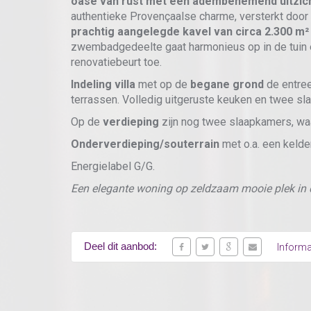
oase van rust met een adembenemend uitzicht
authentieke Provençaalse charme, versterkt door 
prachtig aangelegde kavel van circa 2.300 m²
zwembadgedeelte gaat harmonieus op in de tuin 
renovatiebeurt toe.
Indeling villa
met op de
begane grond
de entree
terrassen. Volledig uitgeruste keuken en twee 
Op de
verdieping
zijn nog twee slaapkamers, wa
Onderverdieping/souterrain
met o.a. een kelde
Energielabel G/G.
Een elegante woning op zeldzaam mooie plek in de
Deel dit aanbod:
Informa